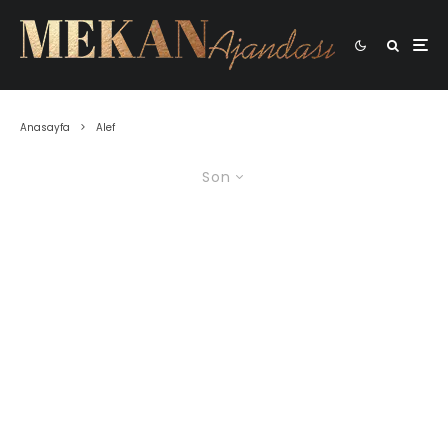
Anasayfa
Alef
Son