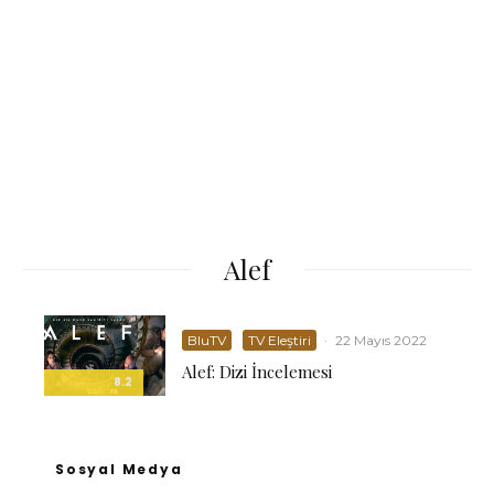
Alef
BluTV
TV Eleştiri
·
22 Mayıs 2022
Alef: Dizi İncelemesi
8.2
Sosyal Medya