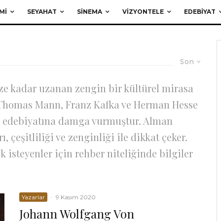
MI
SEYAHAT
SINEMA
VIZYONTELE
EDEBIYAT
Son
ze kadar uzanan zengin bir kültürel mirasa
, Thomas Mann, Franz Kafka ve Herman Hesse
ya edebiyatına damga vurmuştur. Alman
, çeşitliliği ve zenginliği ile dikkat çeker.
isteyenler için rehber niteliğinde bilgiler
Yazarlar
·
9 Kasım 2020
Johann Wolfgang Von