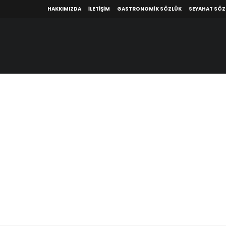
HAKKIMIZDA
İLETIŞIM
GASTRONOMIK SÖZLÜK
SEYAHAT SÖ