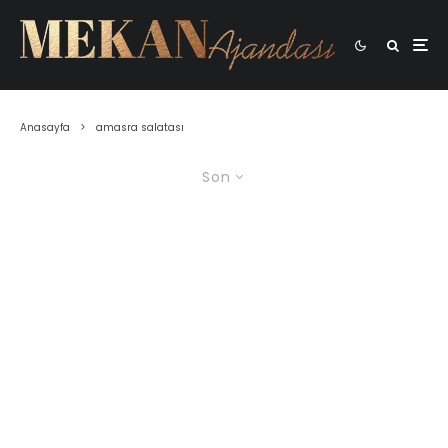
Anasayfa
amasra salatası
Son