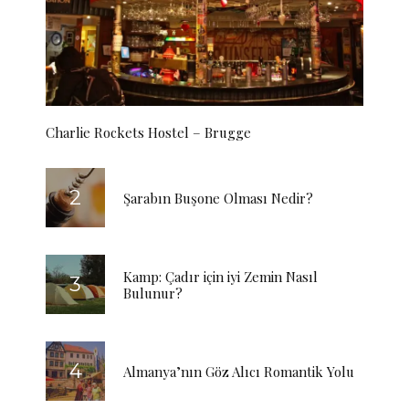
Charlie Rockets Hostel – Brugge
Şarabın Buşone Olması Nedir?
Kamp: Çadır için iyi Zemin Nasıl
Bulunur?
Almanya’nın Göz Alıcı Romantik Yolu