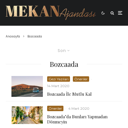
Anasayfa
Bozcaada
Son
Bozcaada
Gezi Yazıları
Öneriler
·
14 Mart 2020
Bozcaada İle Mutlu Kal
Öneriler
·
4 Mart 2020
Bozcaada’da Bunları Yapmadan
Dönmeyin