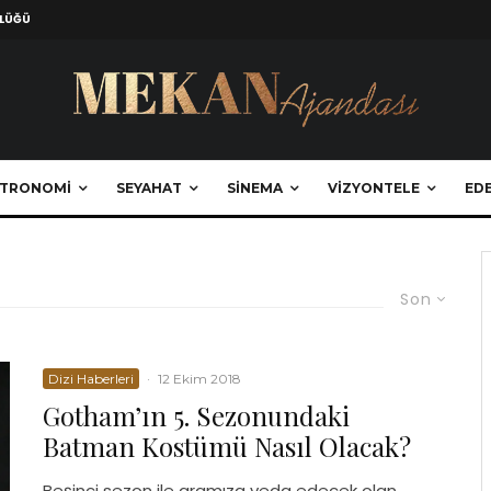
ZLÜĞÜ
TRONOMI
SEYAHAT
SINEMA
VIZYONTELE
EDE
Son
Dizi Haberleri
·
12 Ekim 2018
Gotham’ın 5. Sezonundaki
Batman Kostümü Nasıl Olacak?
Beşinci sezon ile aramıza veda edecek olan