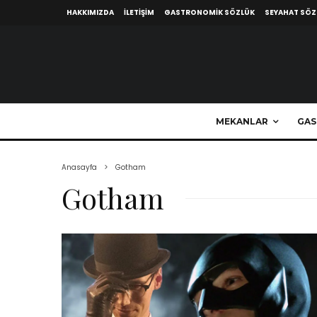
HAKKIMIZDA
İLETIŞIM
GASTRONOMIK SÖZLÜK
SEYAHAT SÖ
MEKANLAR
GAS
Anasayfa
Gotham
Gotham