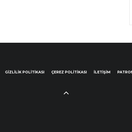
GIZLILIK POLITIKASI
ÇEREZ POLITIKASI
İLETIŞIM
PATRO