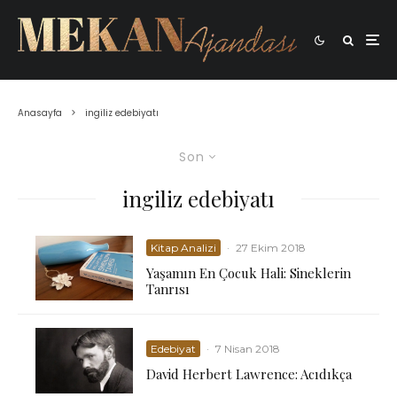
Anasayfa
ingiliz edebiyatı
Son
ingiliz edebiyatı
Kitap Analizi
·
27 Ekim 2018
Yaşamın En Çocuk Hali: Sineklerin
Tanrısı
Edebiyat
·
7 Nisan 2018
David Herbert Lawrence: Acıdıkça