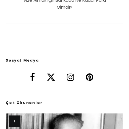
Vize Almak için Bankada Ne Kadar Para
Olmalı?
Sosyal Medya
Çok Okunanlar