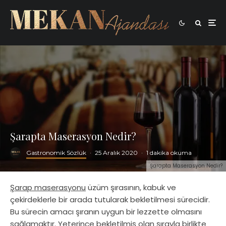
Şarapta Maserasyon Nedir?
Gastronomik Sözlük
·
25 Aralık 2020
·
1 dakika okuma
Şarapta Maserasyon Nedir?
Şarap maserasyonu
üzüm şırasının, kabuk ve
çekirdeklerle bir arada tutularak bekletilmesi sürecidir.
Bu sürecin amacı şıranın uygun bir lezzette olmasını
sağlamaktır. Yeterince bekletilmiş olan şırayla birlikte