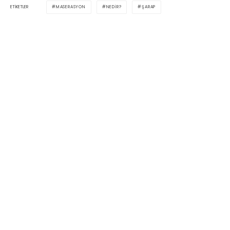
MASERASYON
NEDIR?
ŞARAP
ETIKETLER