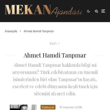
Anasayfa
Ahmet Hamdi Tanpınar
Son
Ahmet Hamdi Tanpınar
Ahmet Hamdi Tanpınar hakkında bilgi mi
arıyorsunuz? Türk edebiyatının en önemli
isimlerinden biri olan Tanpınar’ın hayatı,
eserleri ve edebi dünyasını keşfetmek için
sitemizi ziyaret edin.
Edebiyat
·
19 Haziran 2018