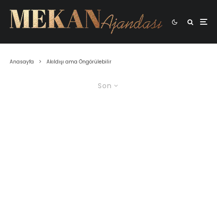
Anasayfa
Akıldışı ama Öngörülebilir
Son