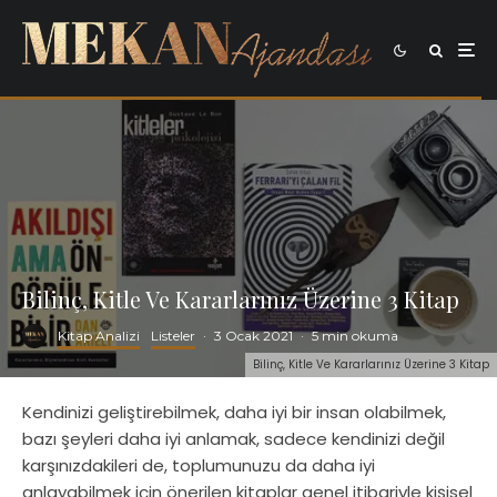
Bilinç, Kitle Ve Kararlarınız Üzerine 3 Kitap
Kitap Analizi
Listeler
·
3 Ocak 2021
·
5 min okuma
Bilinç, Kitle Ve Kararlarınız Üzerine 3 Kitap
Kendinizi geliştirebilmek, daha iyi bir insan olabilmek,
bazı şeyleri daha iyi anlamak, sadece kendinizi değil
karşınızdakileri de, toplumunuzu da daha iyi
anlayabilmek için önerilen kitaplar genel itibariyle kişisel