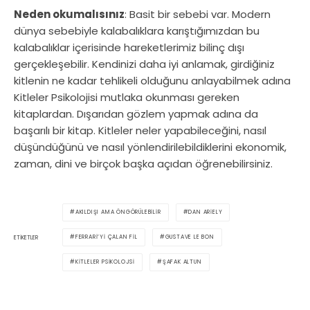
Neden okumalısınız
: Basit bir sebebi var. Modern
dünya sebebiyle kalabalıklara karıştığımızdan bu
kalabalıklar içerisinde hareketlerimiz bilinç dışı
gerçekleşebilir. Kendinizi daha iyi anlamak, girdiğiniz
kitlenin ne kadar tehlikeli olduğunu anlayabilmek adına
Kitleler Psikolojisi mutlaka okunması gereken
kitaplardan. Dışarıdan gözlem yapmak adına da
başarılı bir kitap. Kitleler neler yapabileceğini, nasıl
düşündüğünü ve nasıl yönlendirilebildiklerini ekonomik,
zaman, dini ve birçok başka açıdan öğrenebilirsiniz.
AKILDIŞI AMA ÖNGÖRÜLEBILIR
DAN ARIELY
FERRARI’YI ÇALAN FIL
GUSTAVE LE BON
ETIKETLER
KITLELER PSIKOLOJSI
ŞAFAK ALTUN