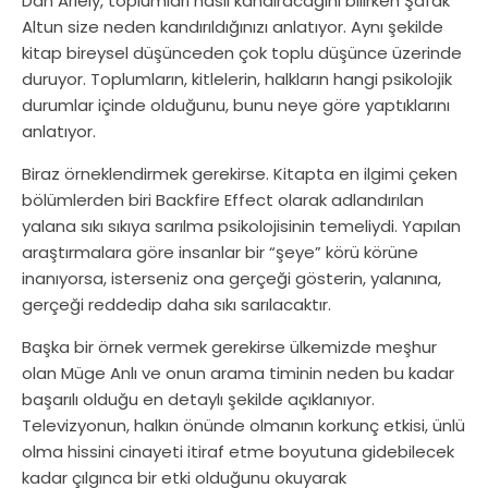
Dan Ariely, toplumları nasıl kandıracağını bilirken Şafak
Altun size neden kandırıldığınızı anlatıyor. Aynı şekilde
kitap bireysel düşünceden çok toplu düşünce üzerinde
duruyor. Toplumların, kitlelerin, halkların hangi psikolojik
durumlar içinde olduğunu, bunu neye göre yaptıklarını
anlatıyor.
Biraz örneklendirmek gerekirse. Kitapta en ilgimi çeken
bölümlerden biri Backfire Effect olarak adlandırılan
yalana sıkı sıkıya sarılma psikolojisinin temeliydi. Yapılan
araştırmalara göre insanlar bir “şeye” körü körüne
inanıyorsa, isterseniz ona gerçeği gösterin, yalanına,
gerçeği reddedip daha sıkı sarılacaktır.
Başka bir örnek vermek gerekirse ülkemizde meşhur
olan Müge Anlı ve onun arama timinin neden bu kadar
başarılı olduğu en detaylı şekilde açıklanıyor.
Televizyonun, halkın önünde olmanın korkunç etkisi, ünlü
olma hissini cinayeti itiraf etme boyutuna gidebilecek
kadar çılgınca bir etki olduğunu okuyarak