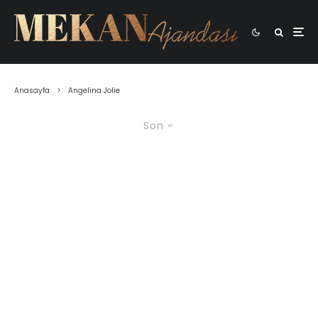
Anasayfa
Angelina Jolie
Son