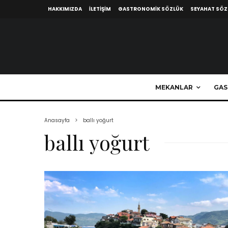
HAKKIMIZDA
İLETIŞIM
GASTRONOMIK SÖZLÜK
SEYAHAT SÖ
MEKANLAR
GAS
Anasayfa
ballı yoğurt
ballı yoğurt