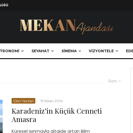
ZLÜĞÜ
TRONOMI
SEYAHAT
SINEMA
VIZYONTELE
EDE
Son
Gezi Yazıları
·
15 Nisan 2014
Karadeniz’in Küçük Cenneti
Amasra
Küresel ısınmayla gitgide artan iklim