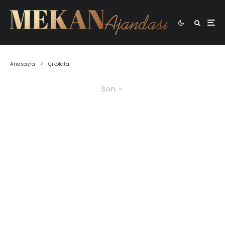
Anasayfa
Çikolata
Son