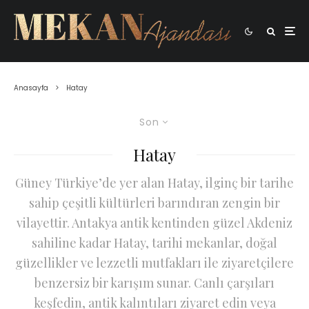
Anasayfa
Hatay
Son
Hatay
Güney Türkiye’de yer alan Hatay, ilginç bir tarihe
sahip çeşitli kültürleri barındıran zengin bir
vilayettir. Antakya antik kentinden güzel Akdeniz
sahiline kadar Hatay, tarihi mekanlar, doğal
güzellikler ve lezzetli mutfakları ile ziyaretçilere
benzersiz bir karışım sunar. Canlı çarşıları
keşfedin, antik kalıntıları ziyaret edin veya