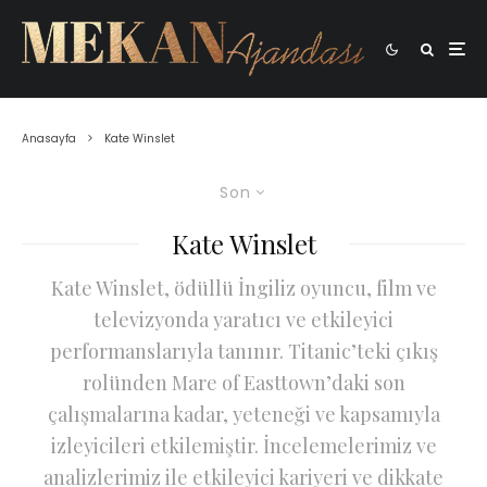
Anasayfa
Kate Winslet
Son
Kate Winslet
Kate Winslet, ödüllü İngiliz oyuncu, film ve
televizyonda yaratıcı ve etkileyici
performanslarıyla tanınır. Titanic’teki çıkış
rolünden Mare of Easttown’daki son
çalışmalarına kadar, yeteneği ve kapsamıyla
izleyicileri etkilemiştir. İncelemelerimiz ve
analizlerimiz ile etkileyici kariyeri ve dikkate