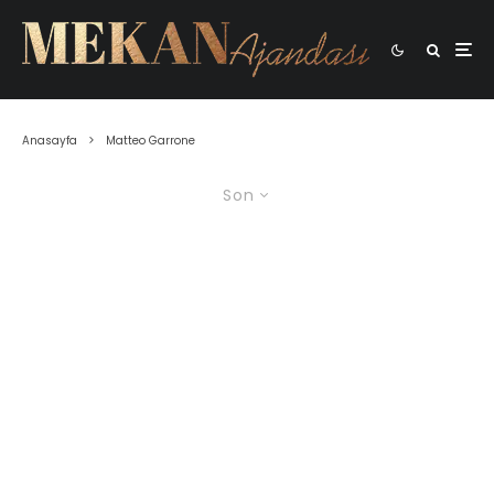
Anasayfa
Matteo Garrone
Son