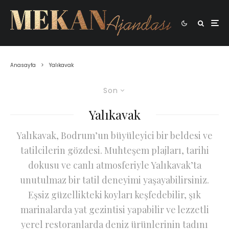
Anasayfa
Yalıkavak
Son
Yalıkavak
Yalıkavak, Bodrum’un büyüleyici bir beldesi ve
tatilcilerin gözdesi. Muhteşem plajları, tarihi
dokusu ve canlı atmosferiyle Yalıkavak’ta
unutulmaz bir tatil deneyimi yaşayabilirsiniz.
Eşsiz güzellikteki koyları keşfedebilir, şık
marinalarda yat gezintisi yapabilir ve lezzetli
yerel restoranlarda deniz ürünlerinin tadını