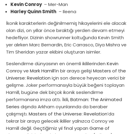
Kevin Conroy
– Mer-Man
Harley Quinn Smith
– Ileena
İkonik karakterlerin değinilmemiş hikayelerini ele alacak
olan dizi, on yıllar önce bıraktığı yerden devam etmeyi
hedefliyor. Dizinin showrunner koltuğunda Kevin Smith
yer alırken Marc Bernardin, Eric Carrasco, Diya Mishra ve
Tim Sheridan yazar ekibini oluşturan isimler.
Seslendirme dünyasının en önemli ikililerinden
Kevin
Conroy
ve
Mark Hamill
’in bir araya gelişi
Masters of the
Universe: Revelation
için son derece heyecan verici bir
gelişme. Joker performansıyla büyük beğeni toplayan
Hamill, bugüne dek birçok ikonik seslendirme
performansına imza attı. İkili,
Batman: The Animated
Series
dışında Arkham oyunlarında da beraber
çalışmıştı.
Masters of the Universe: Revelation
’da
tekrar bir araya gelecek ikililer yalnızca Conroy ve
Hamill değil. Geçtiğimiz yıl final yapan
Game of