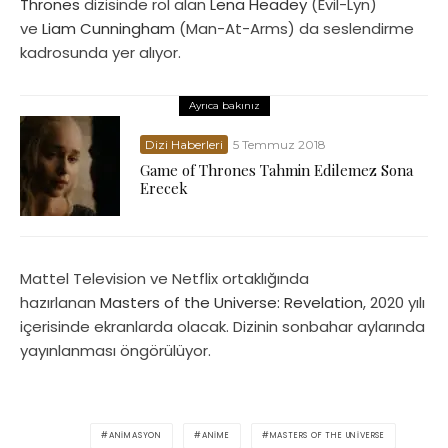
Thrones
dizisinde rol alan
Lena Headey
(Evil-Lyn)
ve
Liam Cunningham
(Man-At-Arms) da seslendirme
kadrosunda yer alıyor.
Ayrıca bakınız
Dizi Haberleri
5 Temmuz 2018
Game of Thrones Tahmin Edilemez Sona
Erecek
Mattel Television ve Netflix ortaklığında
hazırlanan
Masters of the Universe: Revelation
, 2020 yılı
içerisinde ekranlarda olacak. Dizinin sonbahar aylarında
yayınlanması öngörülüyor.
ANIMASYON
ANIME
MASTERS OF THE UNIVERSE