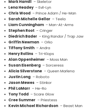
Mark Hamill
– Skeletor
Lena Headey
– Evil-Lyn
Chris Wood
– Prince Adam / He-Man
Sarah Michelle Gellar
– Teela
Liam Cunningham
– Man-At-Arms
Stephen Root
– Cringer
Diedrich Bader
– King Randor / Trap Jaw
Griffin Newman
– Orko
Tiffany Smith
– Andra
Henry Rollins
– Tri-Klops
Alan Oppenheimer
– Moss Man
Susan Eisenberg
– Sorceress
Alicia Silverstone
– Queen Marlena
Justin Long
– Roboto
Jason Mewes
– Stinkor
Phil LaMarr
– He-Ro
Tony Todd
– Scare Glow
Cree Summer
– Priestess
Kevin Michael Richardson
– Beast Man