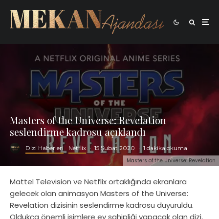
Masters of the Universe: Revelation
seslendirme kadrosu açıklandı
Dizi Haberleri
Netflix
·
15 Şubat 2020
·
1 dakika okuma
Masters of the Universe: Revelation
Mattel Television ve Netflix ortaklığında ekranlara
gelecek olan animasyon Masters of the Universe:
Revelation dizisinin seslendirme kadrosu duyuruldu.
Oldukça önemli isimlere ev sahipliği yapacak olan dizi,