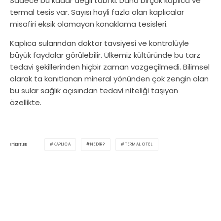
Sadece bu kadar değil tabi ki. Daha birçok kaplıca ve
termal tesis var. Sayısı hayli fazla olan kaplıcalar
misafiri eksik olamayan konaklama tesisleri.
Kaplıca sularından doktor tavsiyesi ve kontrolüyle
büyük faydalar görülebilir. Ülkemiz kültüründe bu tarz
tedavi şekillerinden hiçbir zaman vazgeçilmedi. Bilimsel
olarak ta kanıtlanan mineral yönünden çok zengin olan
bu sular sağlık açısından tedavi niteliği taşıyan
özellikte.
KAPLICA
NEDIR?
TERMAL OTEL
ETIKETLER