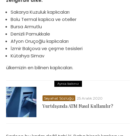
zengin bir ülke.
Sakarya Kuzuluk kaplıcaları
Bolu Termal kaplıca ve oteller
Bursa Armutlu
Denizli Pamukkale
Afyon Oruçoğlu kaplıcaları
İzmir Balçova ve çeşme tesisleri
Kütahya Simav
ülkemizin en bilinen kaplıcaları.
Ayrıca bakınız
Seyahat Sözlüğü
25 Aralık 2020
Yurtdışında ATM Nasıl Kullanılır?