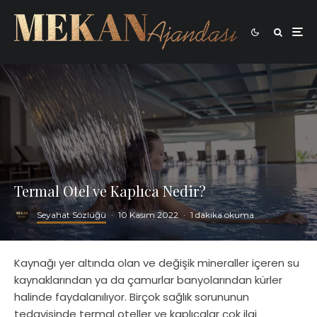
Termal Otel ve Kaplıca Nedir?
Seyahat Sözlüğü
·
10 Kasım 2022
·
1 dakika okuma
Kaynağı yer altında olan ve değişik mineraller içeren su
kaynaklarından ya da çamurlar banyolarından kürler
halinde faydalanılıyor. Birçok sağlık sorununun
tedavisinde termal oteller ve kaplıcalar çok ilgi