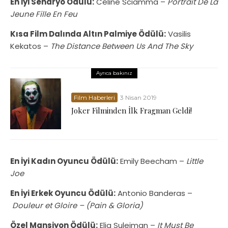
En İyi Senaryo Ödülü:
Céline Sciamma –
Portrait De La
Jeune Fille En Feu
Kısa Film Dalında Altın Palmiye Ödülü:
Vasilis
Kekatos –
The Distance Between Us And The Sky
Ayrıca bakınız
Film Haberleri
3 Nisan 2019
Joker Filminden İlk Fragman Geldi!
En İyi Kadın Oyuncu Ödülü:
Emily Beecham –
Little
Joe
En İyi Erkek Oyuncu Ödülü:
Antonio Banderas –
Douleur et Gloire – (Pain & Gloria)
Özel Mansiyon Ödülü:
Elia Suleiman –
It Must Be