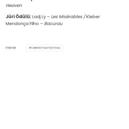
Heaven
Jüri Ödülü:
Ladj Ly –
Les Misérables /
Kleber
Mendonça Filho –
Bacurau
CANNES FILM FESTIVALI
ETIKETLER