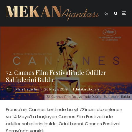
72. Cannes Film Festivali’nde Ödüller
Sahiplerini Buldu
Film Haberleri
·
26 Mayıs 2019
·
1 dakika okuma
72. Cannes Film Festivali’nde Ödüller Sahiplerini Buldu
Fransa’nın Cannes kentinde bu yıl 72’incisi düzenlenen
ve 14 Mayıs’ta başlayan Cannes Film Festivali’nde
ödüller sahiplerini buldu. Ödül töreni, Cannes Festival
Sarayı’nda yapıldı.