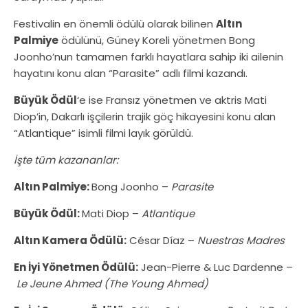
Festivalin en önemli ödülü olarak bilinen
Altın
Palmiye
ödülünü, Güney Koreli yönetmen Bong
Joonho’nun tamamen farklı hayatlara sahip iki ailenin
hayatını konu alan “Parasite” adlı filmi kazandı.
Büyük Ödül
‘e ise Fransız yönetmen ve aktris Mati
Diop’in, Dakarlı işçilerin trajik göç hikayesini konu alan
“Atlantique” isimli filmi layık görüldü.
İşte tüm kazananlar:
Altın Palmiye:
Bong Joonho –
Parasite
Büyük Ödül:
Mati Diop –
Atlantique
Altın Kamera Ödülü:
César Díaz –
Nuestras Madres
En İyi Yönetmen Ödülü:
Jean-Pierre & Luc Dardenne –
Le Jeune Ahmed (The Young Ahmed)