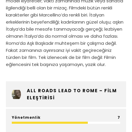
model kıyafetler; vakti zamanında müzik veya sanatla
ilgilendiği belli olan bir mizaç. Filmdeki bütün renkli
karakterler gibi Marcellino’da renkli biri. İtalyan
erkeklerinin beyefendiliği; kadınlarının güzel oluşu; aşkın
İtalya’da bile mesafe tanımayacağı gerçeği; lezbiyen
olmanın İtalya’da da normal olması ve daha fazlası.
Roma’da Aşk Başkadır muhteşem bir çalışma değil.
Fakat zamanınızı ayırırsanız iyi vakit geçireceğiniz
türden bir film. Tek izlenecek de bir film değil: Filmin
eğlencesini tek başınıza yaşamayın, yazık olur.
ALL ROADS LEAD TO ROME – FILM
ELEŞTIRISI
Yönetmenlik
7