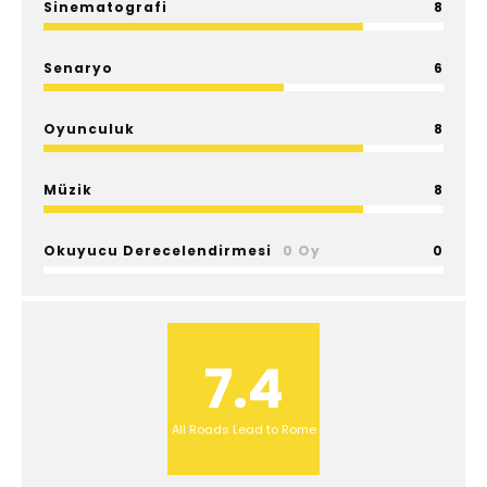
Sinematografi
8
Senaryo
6
Oyunculuk
8
Müzik
8
Okuyucu Derecelendirmesi
0 Oy
0
7.4
All Roads Lead to Rome