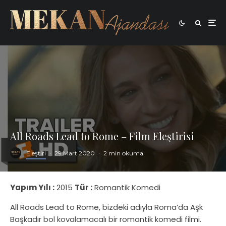
All Roads Lead to Rome – Film Eleştirisi
Eleştiri
·
29 Mart 2020
·
2 min okuma
Yapım Yılı :
2015
Tür :
Romantik Komedi
All Roads Lead to Rome, bizdeki adıyla Roma’da Aşk
Başkadır bol kovalamacalı bir romantik komedi filmi.