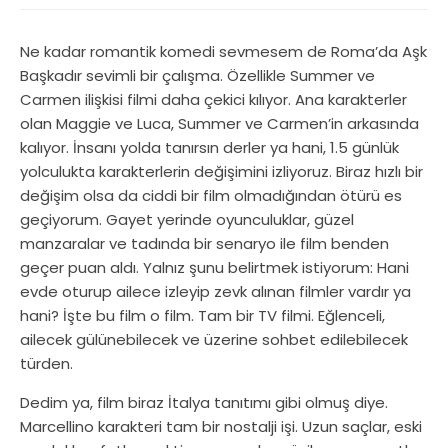
Ne kadar romantik komedi sevmesem de Roma’da Aşk
Başkadır sevimli bir çalışma. Özellikle Summer ve
Carmen ilişkisi filmi daha çekici kılıyor. Ana karakterler
olan Maggie ve Luca, Summer ve Carmen’in arkasında
kalıyor. İnsanı yolda tanırsın derler ya hani, 1.5 günlük
yolculukta karakterlerin değişimini izliyoruz. Biraz hızlı bir
değişim olsa da ciddi bir film olmadığından ötürü es
geçiyorum. Gayet yerinde oyunculuklar, güzel
manzaralar ve tadında bir senaryo ile film benden
geçer puan aldı. Yalnız şunu belirtmek istiyorum: Hani
evde oturup ailece izleyip zevk alınan filmler vardır ya
hani? İşte bu film o film. Tam bir TV filmi. Eğlenceli,
ailecek gülünebilecek ve üzerine sohbet edilebilecek
türden.
Dedim ya, film biraz İtalya tanıtımı gibi olmuş diye.
Marcellino karakteri tam bir nostalji işi. Uzun saçlar, eski