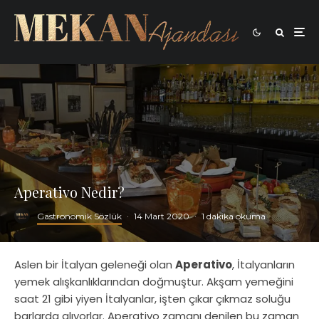
Aperativo Nedir?
Gastronomik Sözlük
·
14 Mart 2020
·
1 dakika okuma
Aslen bir İtalyan geleneği olan
Aperativo
, İtalyanların
yemek alışkanlıklarından doğmuştur. Akşam yemeğini
saat 21 gibi yiyen İtalyanlar, işten çıkar çıkmaz soluğu
barlarda alıyorlar. Aperativo zamanı denilen bu zaman