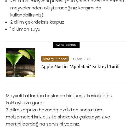
2cl Tutku meyvesi püresi (bun yerine evinizde orman
meyvelerinden oluşturacağınız karışımı da
kullanabilirsiniz)
2 dilim çekirdeksiz karpuz
1cl Limon suyu
Ayrıca bakınız
Kokteyl Sanatı
2 Nisan 2021
Apple Martini “Appletini” Kokteyl Tarifi
Meyveli tatlardan hoşlanan biri iseniz kesinlikle bu
kokteyl size göre!
2 dilim karpuzu havanda ezdikten sonra tüm
malzemeleri kırık buz ile shakerda çalkalayınız ve
martini bardağına servisini yapınız.