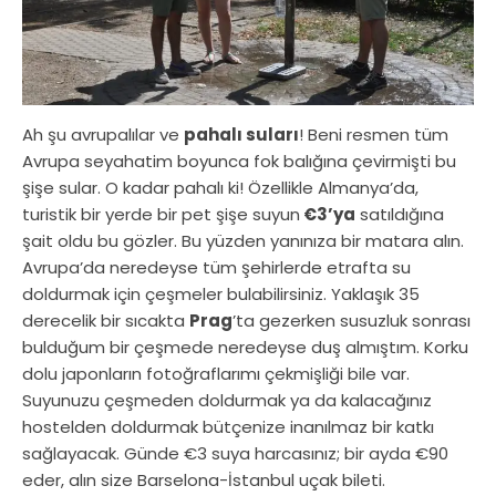
Ah şu avrupalılar ve
pahalı suları
! Beni resmen tüm
Avrupa seyahatim boyunca fok balığına çevirmişti bu
şişe sular. O kadar pahalı ki! Özellikle Almanya’da,
turistik bir yerde bir pet şişe suyun
€3’ya
satıldığına
şait oldu bu gözler. Bu yüzden yanınıza bir matara alın.
Avrupa’da neredeyse tüm şehirlerde etrafta su
doldurmak için çeşmeler bulabilirsiniz. Yaklaşık 35
derecelik bir sıcakta
Prag
’ta gezerken susuzluk sonrası
bulduğum bir çeşmede neredeyse duş almıştım. Korku
dolu japonların fotoğraflarımı çekmişliği bile var.
Suyunuzu çeşmeden doldurmak ya da kalacağınız
hostelden doldurmak bütçenize inanılmaz bir katkı
sağlayacak. Günde €3 suya harcasınız; bir ayda €90
eder, alın size Barselona-İstanbul uçak bileti.