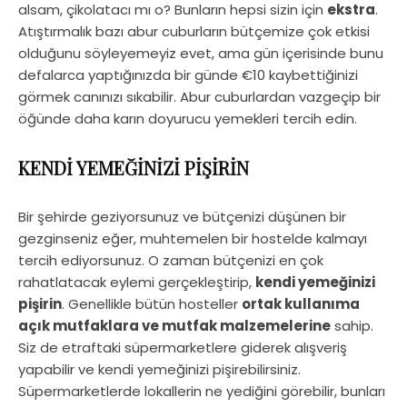
alsam, çikolatacı mı o? Bunların hepsi sizin için
ekstra
.
Atıştırmalık bazı abur cuburların bütçemize çok etkisi
olduğunu söyleyemeyiz evet, ama gün içerisinde bunu
defalarca yaptığınızda bir günde €10 kaybettiğinizi
görmek canınızı sıkabilir. Abur cuburlardan vazgeçip bir
öğünde daha karın doyurucu yemekleri tercih edin.
KENDİ YEMEĞİNİZİ PİŞİRİN
Bir şehirde geziyorsunuz ve bütçenizi düşünen bir
gezginseniz eğer, muhtemelen bir hostelde kalmayı
tercih ediyorsunuz. O zaman bütçenizi en çok
rahatlatacak eylemi gerçekleştirip,
kendi yemeğinizi
pişirin
. Genellikle bütün hosteller
ortak kullanıma
açık mutfaklara ve mutfak malzemelerine
sahip.
Siz de etraftaki süpermarketlere giderek alışveriş
yapabilir ve kendi yemeğinizi pişirebilirsiniz.
Süpermarketlerde lokallerin ne yediğini görebilir, bunları