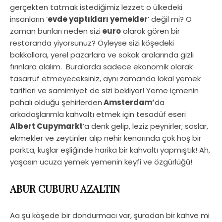
gerçekten tatmak istediğimiz lezzet o ülkedeki
insanların ‘
evde yaptıkları yemekler
’ değil mi? O
zaman bunları neden sizi
euro
olarak gören bir
restoranda yiyorsunuz? Öyleyse sizi köşedeki
bakkallara, yerel pazarlara ve sokak aralarında gizli
fırınlara alalım. Buralarda sadece ekonomik olarak
tasarruf etmeyeceksiniz, aynı zamanda lokal yemek
tarifleri ve samimiyet de sizi bekliyor! Yeme içmenin
pahalı olduğu şehirlerden
Amsterdam’
da
arkadaşlarımla kahvaltı etmek için tesadüf eseri
Albert Cupymarkt
’a denk gelip, leziz peynirler; soslar,
ekmekler ve zeytinler alıp nehir kenarında çok hoş bir
parkta, kuşlar eşliğinde harika bir kahvaltı yapmıştık! Ah,
yaşasın ucuza yemek yemenin keyfi ve özgürlüğü!
ABUR CUBURU AZALTIN
Aa şu köşede bir dondurmacı var, şuradan bir kahve mi