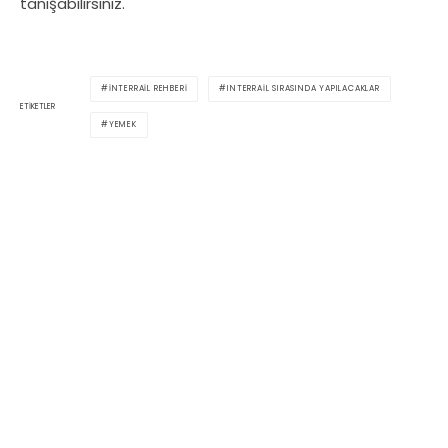
tanışabilirsiniz.
INTERRAIL REHBERI
INTERRAIL SIRASINDA YAPILACAKLAR
ETIKETLER
YEMEK