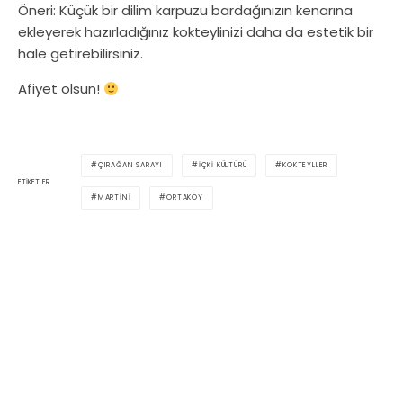
Öneri: Küçük bir dilim karpuzu bardağınızın kenarına
ekleyerek hazırladığınız kokteylinizi daha da estetik bir
hale getirebilirsiniz.
Afiyet olsun!
ÇIRAĞAN SARAYI
İÇKI KÜLTÜRÜ
KOKTEYLLER
ETIKETLER
MARTINI
ORTAKÖY