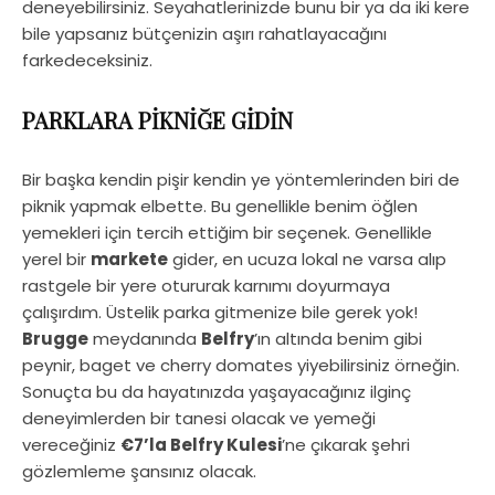
deneyebilirsiniz. Seyahatlerinizde bunu bir ya da iki kere
bile yapsanız bütçenizin aşırı rahatlayacağını
farkedeceksiniz.
PARKLARA PİKNİĞE GİDİN
Bir başka kendin pişir kendin ye yöntemlerinden biri de
piknik yapmak elbette. Bu genellikle benim öğlen
yemekleri için tercih ettiğim bir seçenek. Genellikle
yerel bir
markete
gider, en ucuza lokal ne varsa alıp
rastgele bir yere otururak karnımı doyurmaya
çalışırdım. Üstelik parka gitmenize bile gerek yok!
Brugge
meydanında
Belfry
’ın altında benim gibi
peynir, baget ve cherry domates yiyebilirsiniz örneğin.
Sonuçta bu da hayatınızda yaşayacağınız ilginç
deneyimlerden bir tanesi olacak ve yemeği
vereceğiniz
€7’la Belfry Kulesi
’ne çıkarak şehri
gözlemleme şansınız olacak.