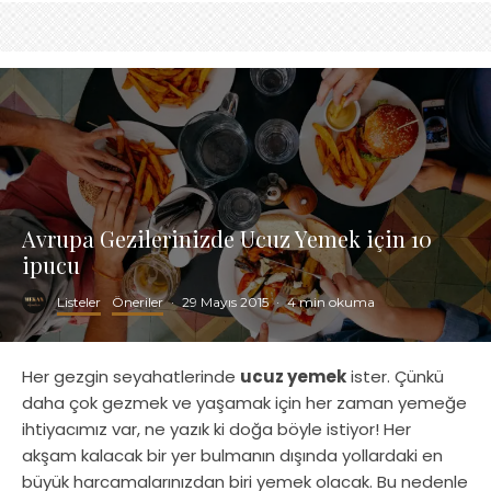
Avrupa Gezilerinizde Ucuz Yemek için 10
ipucu
Listeler
Öneriler
·
29 Mayıs 2015
·
4 min okuma
Her gezgin seyahatlerinde
ucuz yemek
ister. Çünkü
daha çok gezmek ve yaşamak için her zaman yemeğe
ihtiyacımız var, ne yazık ki doğa böyle istiyor! Her
akşam kalacak bir yer bulmanın dışında yollardaki en
büyük harcamalarınızdan biri yemek olacak. Bu nedenle