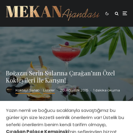
Boğazın Serin Sularına Çırağan’nın Özel
Kokteylleri İle Karışın!
Kokteyl Sanatı
Listeler
·
20 Ağustos 2015
·
1 dakika okuma
Yazın nemli ve boğucu sıcaklarıyla savaştığımız bu
günler için size lezzetli serinlik önerilerim var! Üstelik bu
seferki önerilerim benim kendi tarifim olmayıp,
Çırağan Palace Kempinski
‘nin şeflerinden bizzat