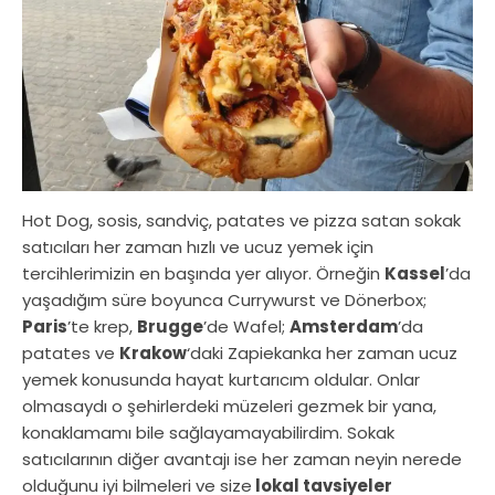
Hot Dog, sosis, sandviç, patates ve pizza satan sokak
satıcıları her zaman hızlı ve ucuz yemek için
tercihlerimizin en başında yer alıyor. Örneğin
Kassel
’da
yaşadığım süre boyunca Currywurst ve Dönerbox;
Paris
’te krep,
Brugge
’de Wafel;
Amsterdam
’da
patates ve
Krakow
‘daki Zapiekanka her zaman ucuz
yemek konusunda hayat kurtarıcım oldular. Onlar
olmasaydı o şehirlerdeki müzeleri gezmek bir yana,
konaklamamı bile sağlayamayabilirdim. Sokak
satıcılarının diğer avantajı ise her zaman neyin nerede
olduğunu iyi bilmeleri ve size
lokal tavsiyeler