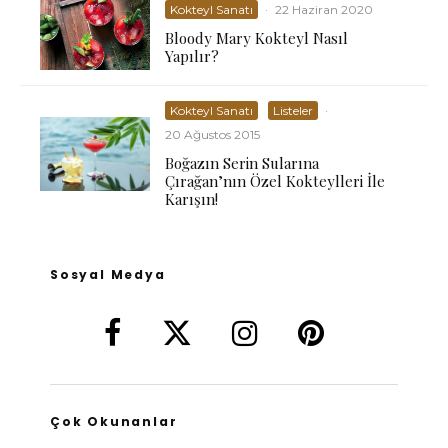
Kokteyl Sanatı
·
22 Haziran 2020
Bloody Mary Kokteyl Nasıl
Yapılır?
Kokteyl Sanatı
Listeler
·
20 Ağustos 2015
Boğazın Serin Sularına
Çırağan’nın Özel Kokteylleri İle
Karışın!
Sosyal Medya
Çok Okunanlar