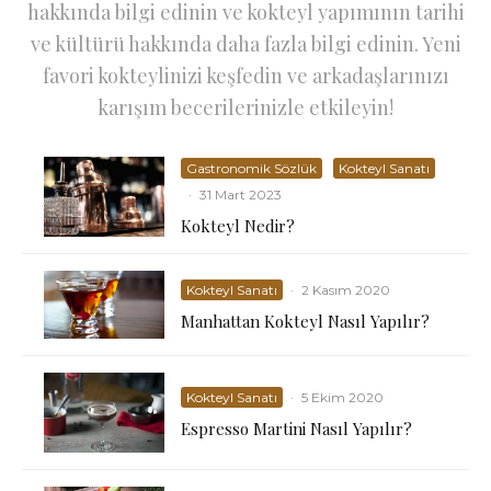
hakkında bilgi edinin ve kokteyl yapımının tarihi
ve kültürü hakkında daha fazla bilgi edinin. Yeni
favori kokteylinizi keşfedin ve arkadaşlarınızı
karışım becerilerinizle etkileyin!
Gastronomik Sözlük
Kokteyl Sanatı
·
31 Mart 2023
Kokteyl Nedir?
Kokteyl Sanatı
·
2 Kasım 2020
Manhattan Kokteyl Nasıl Yapılır?
Kokteyl Sanatı
·
5 Ekim 2020
Espresso Martini Nasıl Yapılır?