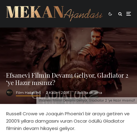
Efsanevi Filmin Devamı Geliyor, Gladiator 2
‘ye Hazır mısınız?
Film Haberleri
·
2 Kasım 2018
·
1 dakika okuma
Efsanevi Filmin Devamı Geliyor, Gladiator 2 ‘ye Hazır mısınız?
Russell Crowe ve Joaquin Phoenix’i bir araya getiren ve
2000’li yıllara damgasını vuran Oscar ödüllü Gladiator
filminin devam hikayesi geliyor.