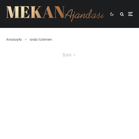
Anasayfa
arda türkmen
Son