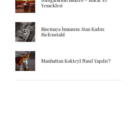
Hungarikum Bisztro – Macar Ev
Yemekleri
Sinemaya İmzasını Atan Kadın:
Riefenstahl
Manhattan Kokteyl Nasıl Yapılır?