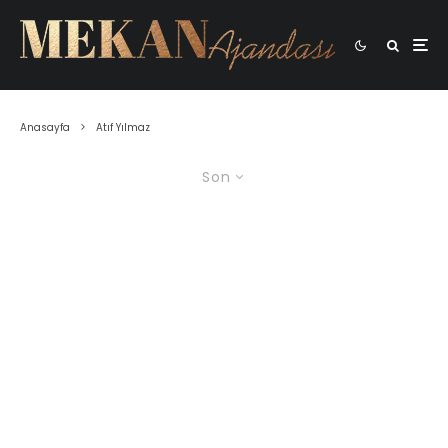
Anasayfa
Atıf Yılmaz
Son