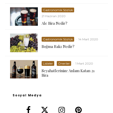
Gastronomik Sözlük
·
21 Haziran 2020
Ale Bira Nedir?
Gastronomik Sözlük
·
14 Mart 2020
Boğma Rakı Nedir?
Listeler
Öneriler
·
1 Mart 2020
Seyahatlerinize Anlam Katan 21
Bira
Sosyal Medya