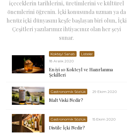
içeceklerin tarihlerini, üretimlerini ve kültürel
önemlerini öğrenin. İçki konusunda uzman ya da
henüz içki dünyasını keşfe başlayan biri olun, İçki
Çeşitleri yazılarımız ihtiyacınız olan her şeyi
sunar.
Kokteyl Sanatı
Listeler
·
18 Aralık 2020
En iyi 10 Kokteyl ve Hazırlanma
Şekilleri
Gastronomik Sözlük
·
29 Ekim 2020
Malt Viski Nedir?
Gastronomik Sözlük
·
15 Ekim 2020
Distile İçki Nedir?