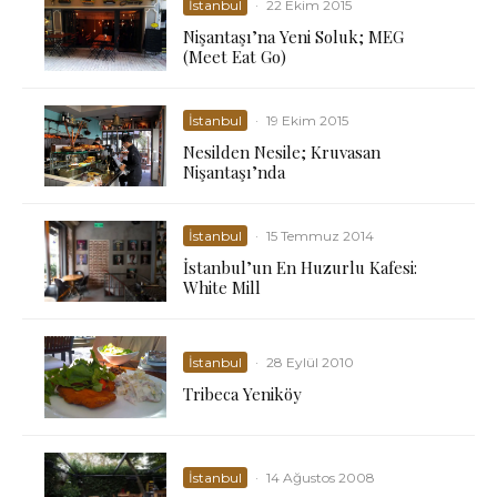
İstanbul
·
22 Ekim 2015
Nişantaşı’na Yeni Soluk; MEG
(Meet Eat Go)
İstanbul
·
19 Ekim 2015
Nesilden Nesile; Kruvasan
Nişantaşı’nda
İstanbul
·
15 Temmuz 2014
İstanbul’un En Huzurlu Kafesi:
White Mill
İstanbul
·
28 Eylül 2010
Tribeca Yeniköy
İstanbul
·
14 Ağustos 2008