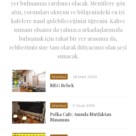
yer bulmanıza yardımcı olacak. Menülere göz
atın, yorumları okuyun ve bölgenizdeki en iyi
kafelere nasıl gidebileceğinizi öğrenin. Kahve
uzmanı olsanız da yalnızca arkadaşlarınızla
buluşmak için rahat bir yer arasanız da,
rehberimiz size tam olarak ihtiyacınız olan şeyi
sunacak.
İstanbul
·
26 Mart 2020
MEG Bebek
İstanbul
·
9 Ocak 2016
Polka Cafe: Anında Mutfaktan
Masanıza