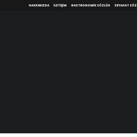
HAKKIMIZDA
İLETIŞIM
GASTRONOMIK SÖZLÜK
SEYAHAT SÖ