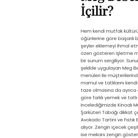
İçilir?
Hem kendi mutfak kültü
öğünlerine göre başarılı 
şeyler eklemeyi ihmal etm
özen gösteren işletme müş
bir sunum sergiliyor. Sunu
şekilde uygulayan Meg B
menüleri ile müşterilerin
mamul ve tatlılarını ken
taze olmasına da ayrıca 
göre farklı yemek ve tatlı
incelediğimizde Kinoalı M
Şarküteri Tabağı dikkat ç
Avokado Tartini ve Fıstık 
alıyor. Zengin içecek çeş
ise mekanı zengin göstere