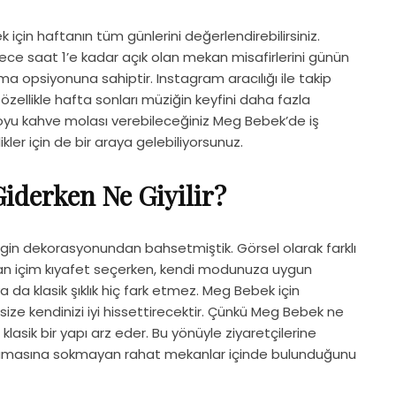
için haftanın tüm günlerini değerlendirebilirsiniz.
ece saat 1’e kadar açık olan mekan misafirlerini günün
ma opsiyonuna sahiptir. Instagram aracılığı ile takip
ellikle hafta sonları müziğin keyfini daha fazla
boyu kahve molası verebileceğiniz Meg Bebek’de iş
likler için de bir araya gelebiliyorsunuz.
iderken Ne Giyilir?
in dekorasyonundan bahsetmiştik. Görsel olarak farklı
ekan içim kıyafet seçerken, kendi modunuza uygun
ya da klasik şıklık hiç fark etmez. Meg Bebek için
ize kendinizi iyi hissettirecektir. Çünkü Meg Bebek ne
lasik bir yapı arz eder. Bu yönüyle ziyaretçilerine
ırlamasına sokmayan rahat mekanlar içinde bulunduğunu