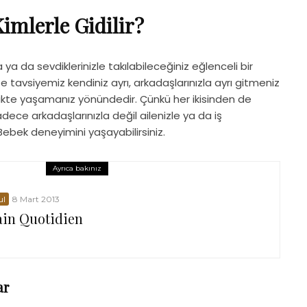
imlerle Gidilir?
a da sevdiklerinizle takılabileceğiniz eğlenceli bir
e tavsiyemiz kendiniz ayrı, arkadaşlarınızla ayrı gitmeniz
rlikte yaşamanız yönündedir. Çünkü her ikisinden de
Sadece arkadaşlarınızla değil ailenizle ya da iş
bek deneyimini yaşayabilirsiniz.
Ayrıca bakınız
ul
8 Mart 2013
ain Quotidien
ar