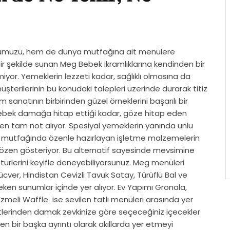
rümüzü, hem de dünya mutfağına ait menülere
bir şekilde sunan Meg Bebek ikramlıklarına kendinden bir
iyor. Yemeklerin lezzeti kadar, sağlıklı olmasına da
terilerinin bu konudaki talepleri üzerinde durarak titiz
m sanatının birbirinden güzel örneklerini başarılı bir
ebek damağa hitap ettiği kadar, göze hitap eden
den tam not alıyor. Spesiyal yemeklerin yanında unlu
di mutfağında özenle hazırlayan işletme malzemelerin
özen gösteriyor. Bu alternatif sayesinde mevsimine
 türlerini keyifle deneyebiliyorsunuz. Meg menüleri
ücver, Hindistan Cevizli Tavuk Satay, Türüflü Bal ve
eken sunumlar içinde yer alıyor. Ev Yapımı Gronala,
Ezmeli Waffle ise sevilen tatlı menüleri arasında yer
itlerinden damak zevkinize göre seçeceğiniz içecekler
n bir başka ayrıntı olarak akıllarda yer etmeyi