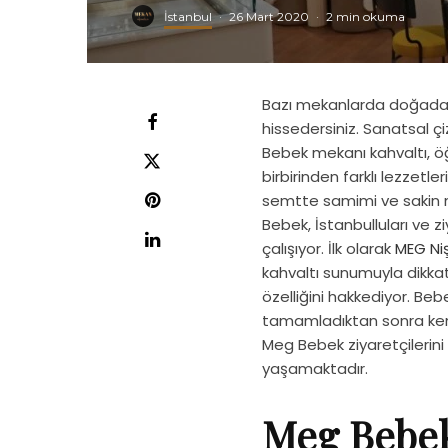
İstanbul
·
26 Mart 2020
·
2 min okuma
Bazı mekanlarda doğadan 
hissedersiniz. Sanatsal çiz
Bebek mekanı kahvaltı, ö
birbirinden farklı lezzetle
semtte samimi ve sakin m
Bebek, İstanbulluları ve zi
çalışıyor. İlk olarak
MEG Ni
kahvaltı sunumuyla dikka
özelliğini hakkediyor. Bebe
tamamladıktan sonra kend
Meg Bebek ziyaretçilerini 
yaşamaktadır.
Meg Bebek