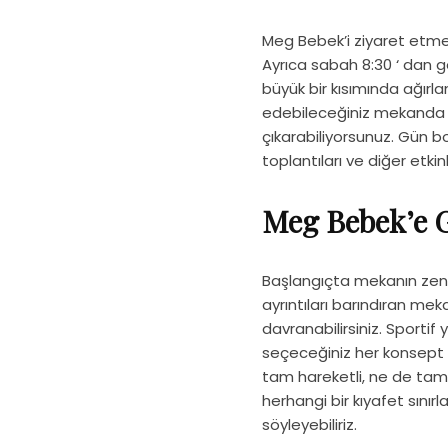
Meg Bebek’i ziyaret etmek 
Ayrıca sabah 8:30 ‘ dan g
büyük bir kısımında ağırla
edebileceğiniz mekanda öz
çıkarabiliyorsunuz. Gün 
toplantıları ve diğer etkin
Meg Bebek’e G
Başlangıçta mekanın zeng
ayrıntıları barındıran m
davranabilirsiniz. Sportif 
seçeceğiniz her konsept s
tam hareketli, ne de tam k
herhangi bir kıyafet sın
söyleyebiliriz.