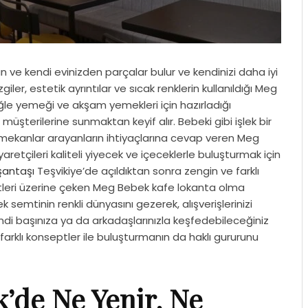
ve kendi evinizden parçalar bulur ve kendinizi daha iyi
giler, estetik ayrıntılar ve sıcak renklerin kullanıldığı Meg
ğle yemeği ve akşam yemekleri için hazırladığı
ri müşterilerine sunmaktan keyif alır. Bebeki gibi işlek bir
ekanlar arayanların ihtiyaçlarına cevap veren Meg
yaretçileri kaliteli yiyecek ve içeceklerle buluşturmak için
şantaşı
Teşvikiye’de açıldıktan sonra zengin ve farklı
tleri üzerine çeken Meg Bebek kafe lokanta olma
k semtinin renkli dünyasını gezerek, alışverişlerinizi
i başınıza ya da arkadaşlarınızla keşfedebileceğiniz
farklı konseptler ile buluşturmanın da haklı gururunu
’de Ne Yenir, Ne