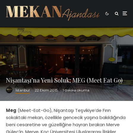
Nişantaşı’na Yeni Soluk; MEG (Meet Eat Go)
İstanbul
·
22 Ekim 2015
·
1 dakika okuma
Meg
(Meet-Eat-Go), Nişantaşı Teşvikiye’de Fırın
sokaktaki mekan, özellikle gencecik yaşına bakıldığında
beni cesaretine ve güzelliğine hayran bırakan Merve
Güleç’in. Merve, Koç Üniversitesi Uluslararası İlişkiler