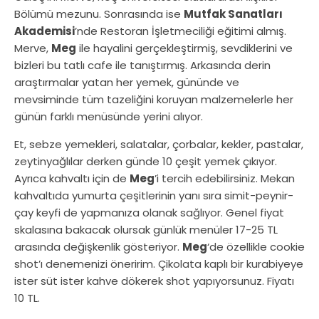
Bölümü mezunu. Sonrasında ise
Mutfak Sanatları
Akademisi
’nde Restoran İşletmeciliği eğitimi almış.
Merve,
Meg
ile hayalini gerçekleştirmiş, sevdiklerini ve
bizleri bu tatlı cafe ile tanıştırmış. Arkasında derin
araştırmalar yatan her yemek, gününde ve
mevsiminde tüm tazeliğini koruyan malzemelerle her
günün farklı menüsünde yerini alıyor.
Et, sebze yemekleri, salatalar, çorbalar, kekler, pastalar,
zeytinyağlılar derken günde 10 çeşit yemek çıkıyor.
Ayrıca kahvaltı için de
Meg
’i tercih edebilirsiniz. Mekan
kahvaltıda yumurta çeşitlerinin yanı sıra simit-peynir-
çay keyfi de yapmanıza olanak sağlıyor. Genel fiyat
skalasına bakacak olursak günlük menüler 17-25 TL
arasında değişkenlik gösteriyor.
Meg
‘de özellikle cookie
shot’ı denemenizi öneririm. Çikolata kaplı bir kurabiyeye
ister süt ister kahve dökerek shot yapıyorsunuz. Fiyatı
10 TL.