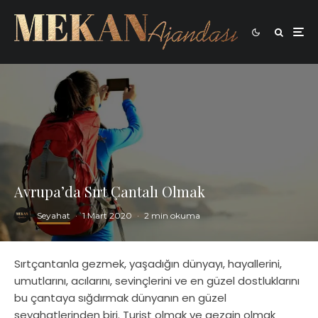
Avrupa’da Sırt Çantalı Olmak
Seyahat
·
1 Mart 2020
·
2 min okuma
Sırtçantanla gezmek, yaşadığın dünyayı, hayallerini,
umutlarını, acılarını, sevinçlerini ve en güzel dostluklarını
bu çantaya sığdırmak dünyanın en güzel
seyahatlerinden biri. Turist olmak ve gezgin olmak