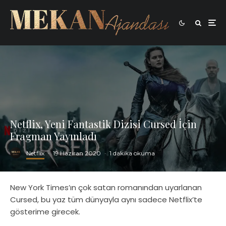
Netflix, Yeni Fantastik Dizisi Cursed İçin
Fragman Yayınladı
Netflix
·
19 Haziran 2020
·
1 dakika okuma
New York Times’ın çok satan romanından uyarlanan
Cursed, bu yaz tüm dünyayla aynı sadece Netflix’te
gösterime girecek.