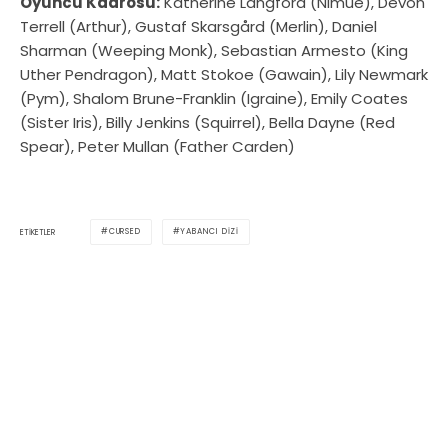
Oyuncu Kadrosu:
Katherine Langford (Nimue), Devon
Terrell (Arthur), Gustaf Skarsgård (Merlin), Daniel
Sharman (Weeping Monk), Sebastian Armesto (King
Uther Pendragon), Matt Stokoe (Gawain), Lily Newmark
(Pym), Shalom Brune-Franklin (Igraine), Emily Coates
(Sister Iris), Billy Jenkins (Squirrel), Bella Dayne (Red
Spear), Peter Mullan (Father Carden)
CURSED
YABANCI DIZI
ETIKETLER