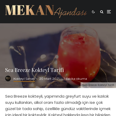
Sea Breeze Kokteyl Tarifi
Kokteyl Sanatı
·
20 Mart 2021
·
1 dakika okuma
Sea Breeze Kokteyl Tarifi
Sea Breeze kokteyli, yapımında greyfurt suyu ve kızılcık
suyu kullanılan, alkol oranı fazla olmadığı için ise çok
güzel bir tada sahip, özellikle gündüz vakitlerinde içmek
için ideal bir kokteyldir. Kokteyl hakkında kısa bir bilgiden