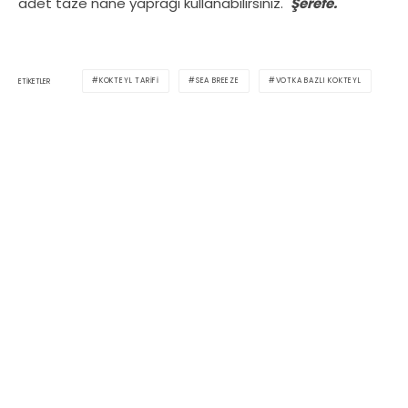
adet taze nane yaprağı kullanabilirsiniz.
Şerefe.
KOKTEYL TARIFI
SEA BREEZE
VOTKA BAZLI KOKTEYL
ETIKETLER