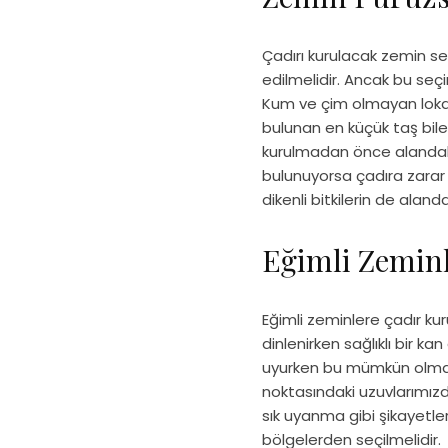
Çadırı kurulacak zemin s
edilmelidir. Ancak bu se
Kum ve çim olmayan lokas
bulunan en küçük taş bil
kurulmadan önce alandaki t
bulunuyorsa çadıra zarar 
dikenli bitkilerin de aland
Eğimli Zeminl
Eğimli zeminlere çadır ku
dinlenirken sağlıklı bir k
uyurken bu mümkün olmam
noktasındaki uzuvlarımızda 
sık uyanma gibi şikayetle
bölgelerden seçilmelidir.