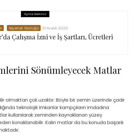
Ayrıca bakınız
er
Seyahat Sözlüğü
21 Aralık 2020
’da Çalışma İzni ve İş Şartları, Ücretleri
mlerini Sönümleyecek Matlar
lir olmaktan çok uzaktır. Böyle bir zemin üzerinde çadır
ğında teknolojik imkanlar kampçıların imdadına
lar kullanılarak zeminden kaynaklanan yüzey
meden konaklanabilir. Kalın matlar da bu konuda başarılı
maktadır.