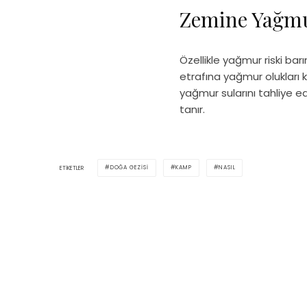
Zemine Yağmu
Özellikle yağmur riski bar
etrafına yağmur olukları ka
yağmur sularını tahliye 
tanır.
DOĞA GEZISI
KAMP
NASIL
ETIKETLER