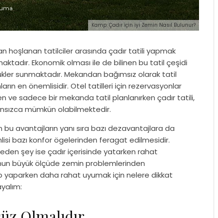
okuma
Kamp: Çadır için iyi Zemin Nasıl Bulunur?
n hoşlanan tatilciler arasında çadır tatili yapmak
ktadır. Ekonomik olması ile de bilinen bu tatil çeşidi
lükler sunmaktadır. Mekandan bağımsız olarak tatil
ın en önemlisidir. Otel tatilleri için rezervasyonlar
n ve sadece bir mekanda tatil planlanırken çadır tatili,
lansızca mümkün olabilmektedir.
n bu avantajların yanı sıra bazı dezavantajlara da
lisi bazı konfor ögelerinden feragat edilmesidir.
z eden şey ise çadır içerisinde yatarken rahat
nun büyük ölçüde zemin problemlerinden
 yaparken daha rahat uyumak için nelere dikkat
ayalım:
üz Olmalıdır