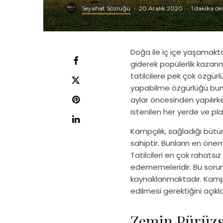
Seyahat Sözlüğü
·
20 Aralık 2020
·
1 dakika 
Doğa ile iç içe yaşamakta
giderek popülerlik kazanma
tatilcilere pek çok özgür
yapabilme özgürlüğü bunlar
aylar öncesinden yapılırke
istenilen her yerde ve p
Kampçılık, sağladığı bütü
sahiptir. Bunların en önem
Tatilcileri en çok rahatsı
edememeleridir. Bu soru
kaynaklanmaktadır. Kamp
edilmesi gerektiğini açıkl
Zemin Pürüzs