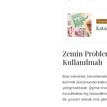
Öneril
Katar
Zemin Proble
Kullanılmalı
Bazı zeminler temizlenebi
kurmak durumunda kalındı
yetişmektedir. Şişme mat
bozuklukları hiç hissedil
bir çözüm olarak öne çık