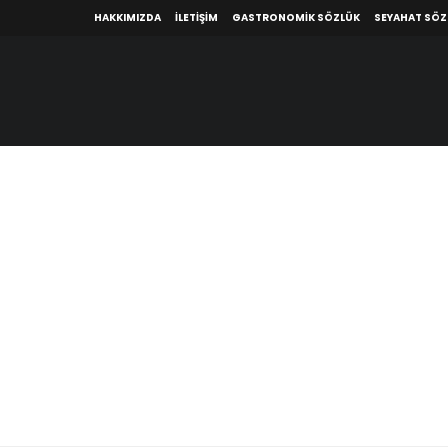
HAKKIMIZDA
İLETIŞIM
GASTRONOMIK SÖZLÜK
SEYAHAT SÖ