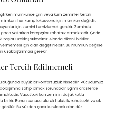
eçilirken mümkünse çim veya kum zeminler tercih
çim imkanı her kamp lokasyonu için mümkün değildir.
yonlar için zemini temizlemek gerekir. Zeminde
e gece yatarken kampçıları rahatsız etmektedir. Çadır
aşlar uzaklaştırılmalıdır. Alanda dikenli bitkiler
vermemesi için alan değiştirilebilir. Bu mümkün değilse
an uzaklaştırılması gerekir.
er Tercih Edilmemeli
rulduğunda büyük bir konforsuzluk hissedilir. Vücudumuz
an dolaşımına sahip olmak zorundadır. Eğimli arazilerde
aktadır. Vücuttaki kan zeminin düşük kotlu
birikir. Bunun sonucu olarak halsizlik, rahatsızlık ve sık
r görülür. Bu yüzden çadır kurulacak alan düz