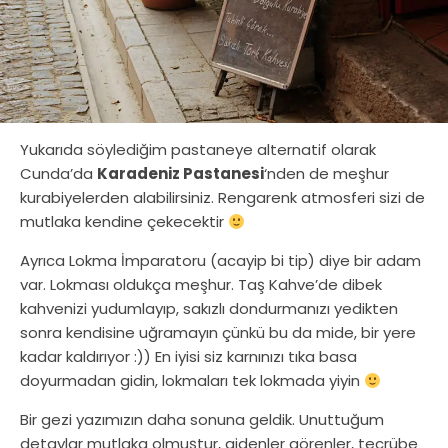
Yukarıda söylediğim pastaneye alternatif olarak
Cunda’da
Karadeniz Pastanesi
‘nden de meşhur
kurabiyelerden alabilirsiniz. Rengarenk atmosferi sizi de
mutlaka kendine çekecektir
Ayrıca Lokma İmparatoru (acayip bi tip) diye bir adam
var. Lokması oldukça meşhur. Taş Kahve’de dibek
kahvenizi yudumlayıp, sakızlı dondurmanızı yedikten
sonra kendisine uğramayın çünkü bu da mide, bir yere
kadar kaldırıyor :)) En iyisi siz karnınızı tıka basa
doyurmadan gidin, lokmaları tek lokmada yiyin
Bir gezi yazımızın daha sonuna geldik. Unuttuğum
detaylar mutlaka olmuştur, gidenler görenler, tecrübe