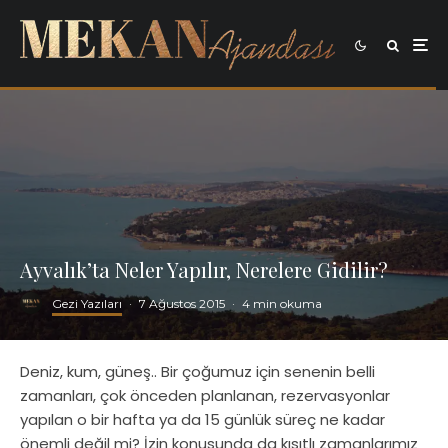
Ayvalık’ta Neler Yapılır, Nerelere Gidilir?
Gezi Yazıları
·
7 Ağustos 2015
·
4 min okuma
Deniz, kum, güneş.. Bir çoğumuz için senenin belli
zamanları, çok önceden planlanan, rezervasyonlar
yapılan o bir hafta ya da 15 günlük süreç ne kadar
önemli değil mi? İzin konusunda da kısıtlı zamanlarımız