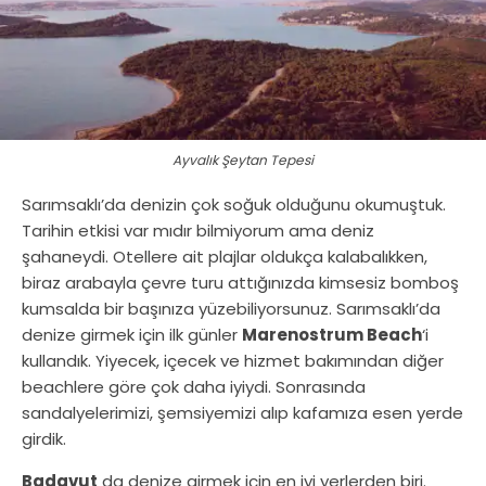
Ayvalık Şeytan Tepesi
Sarımsaklı’da denizin çok soğuk olduğunu okumuştuk.
Tarihin etkisi var mıdır bilmiyorum ama deniz
şahaneydi. Otellere ait plajlar oldukça kalabalıkken,
biraz arabayla çevre turu attığınızda kimsesiz bomboş
kumsalda bir başınıza yüzebiliyorsunuz. Sarımsaklı’da
denize girmek için ilk günler
Marenostrum Beach
‘i
kullandık. Yiyecek, içecek ve hizmet bakımından diğer
beachlere göre çok daha iyiydi. Sonrasında
sandalyelerimizi, şemsiyemizi alıp kafamıza esen yerde
girdik.
Badavut
da denize girmek için en iyi yerlerden biri.