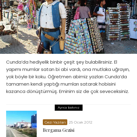
Cunda’da hediyelik binbir çeşit şey bulabilirsiniz. El
yapımı mumlar satan bi abi vardı, ona mutlaka uğrayın,
yok böyle bir koku. Öğretmen abimiz yazları Cunda’da
tamamen kendi yaptığı mumları satarak hobisini
kazanca dönüştürmüş. Eminim siz de çok seveceksiniz.
Ayrıca bakınız
Gezi Yazıları
25 Ocak 2012
Bergama Gezisi