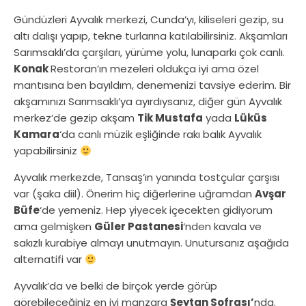
Gündüzleri Ayvalık merkezi, Cunda’yı, kiliseleri gezip, su
altı dalışı yapıp, tekne turlarına katılabilirsiniz. Akşamları
Sarımsaklı’da çarşıları, yürüme yolu, lunaparkı çok canlı.
Konak
Restoran’ın mezeleri oldukça iyi ama özel
mantısına ben bayıldım, denemenizi tavsiye ederim. Bir
akşamınızı Sarımsaklı’ya ayırdıysanız, diğer gün Ayvalık
merkez’de gezip akşam
Tik Mustafa
yada
Lüküs
Kamara
‘da canlı müzik eşliğinde rakı balık Ayvalık
yapabilirsiniz
Ayvalık merkezde, Tansaş’ın yanında tostçular çarşısı
var (şaka diil). Önerim hiç diğerlerine uğramdan
Avşar
Büfe
‘de yemeniz. Hep yiyecek içecekten gidiyorum
ama gelmişken
Güler Pastanesi
‘nden kavala ve
sakızlı kurabiye almayı unutmayın. Unutursanız aşağıda
alternatifi var
Ayvalık’da ve belki de birçok yerde görüp
görebileceğiniz en iyi manzara
Şeytan Sofrası’
nda.