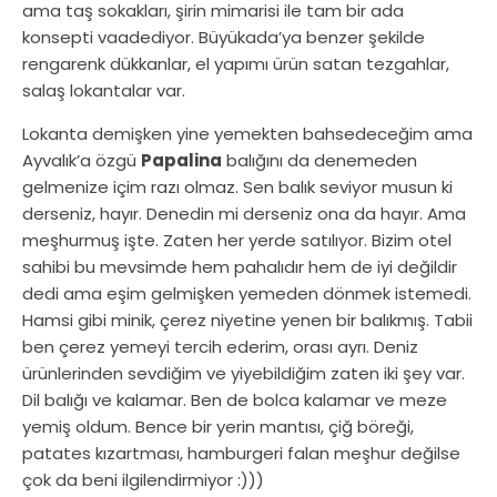
ama taş sokakları, şirin mimarisi ile tam bir ada
konsepti vaadediyor. Büyükada’ya benzer şekilde
rengarenk dükkanlar, el yapımı ürün satan tezgahlar,
salaş lokantalar var.
Lokanta demişken yine yemekten bahsedeceğim ama
Ayvalık’a özgü
Papalina
balığını da denemeden
gelmenize içim razı olmaz. Sen balık seviyor musun ki
derseniz, hayır. Denedin mi derseniz ona da hayır. Ama
meşhurmuş işte. Zaten her yerde satılıyor. Bizim otel
sahibi bu mevsimde hem pahalıdır hem de iyi değildir
dedi ama eşim gelmişken yemeden dönmek istemedi.
Hamsi gibi minik, çerez niyetine yenen bir balıkmış. Tabii
ben çerez yemeyi tercih ederim, orası ayrı. Deniz
ürünlerinden sevdiğim ve yiyebildiğim zaten iki şey var.
Dil balığı ve kalamar. Ben de bolca kalamar ve meze
yemiş oldum. Bence bir yerin mantısı, çiğ böreği,
patates kızartması, hamburgeri falan meşhur değilse
çok da beni ilgilendirmiyor :)))