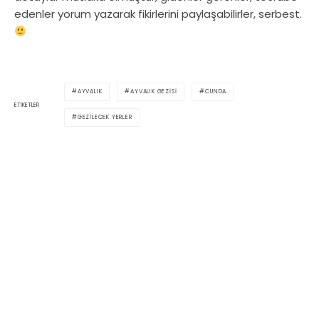
edenler yorum yazarak fikirlerini paylaşabilirler, serbest.
AYVALIK
AYVALIK GEZISI
CUNDA
ETIKETLER
GEZILECEK YERLER