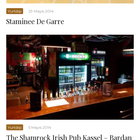
Yurtdışı
·
29 Mayıs 2014
Staminee De Garre
Yurtdışı
·
5 Mayıs 2014
The Shamrock Irish Pub Kassel – Bardan