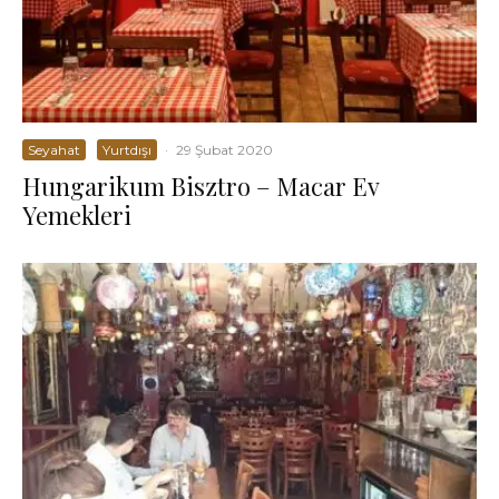
Seyahat
Yurtdışı
·
29 Şubat 2020
Hungarikum Bisztro – Macar Ev
Yemekleri