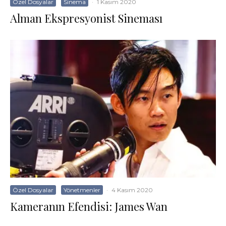
Özel Dosyalar
Sinema
·
1 Kasım 2020
Alman Ekspresyonist Sineması
Özel Dosyalar
Yönetmenler
·
4 Kasım 2020
Kameranın Efendisi: James Wan