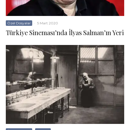
Özel Dosyalar
·
5 Mart 2020
Türkiye Sineması’nda İlyas Salman’ın Yeri