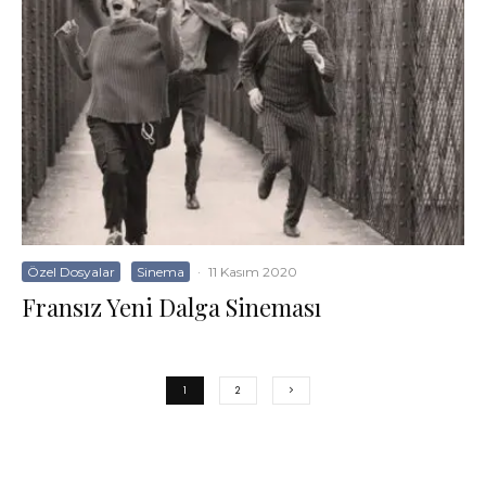
Özel Dosyalar
Sinema
·
11 Kasım 2020
Fransız Yeni Dalga Sineması
1
2